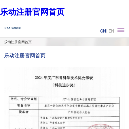
乐动注册官网首页
CN
EN
乐动注册官网首页
乐动注册官网首页