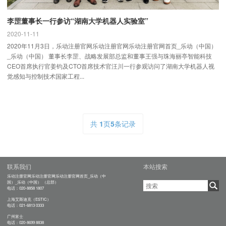
李罡董事长一行参访“湖南大学机器人实验室”
2020-11-11
2020年11月3日，乐动注册官网乐动注册官网乐动注册官网首页_乐动（中国）
_乐动（中国） 董事长李罡、战略发展部总监和董事王强与珠海丽亭智能科技
CEO首席执行官姜钧及CTO首席技术官汪川一行参观访问了湖南大学机器人视
觉感知与控制技术国家工程...
共
1
页
5
条记录
联系我们
本站搜索
乐动注册官网乐动注册官网乐动注册官网首页_乐动（中
国）_乐动（中国） （总部）
电话：020-8858 1807
上海艾斯迪克（ESTIC）
电话：021-6813 0333
广州富士
电话：020-8699 8838