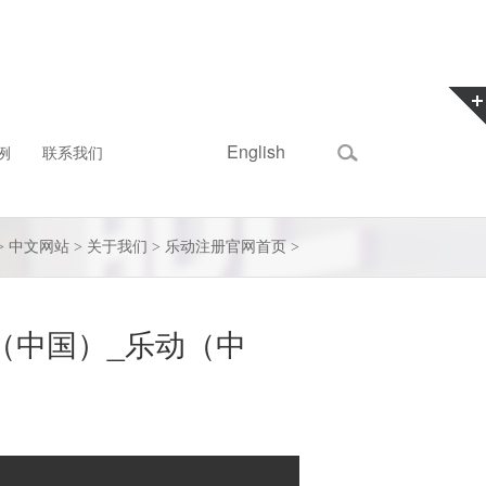
English
例
联系我们
>
中文网站
>
关于我们
>
乐动注册官网首页
>
（中国）_乐动（中