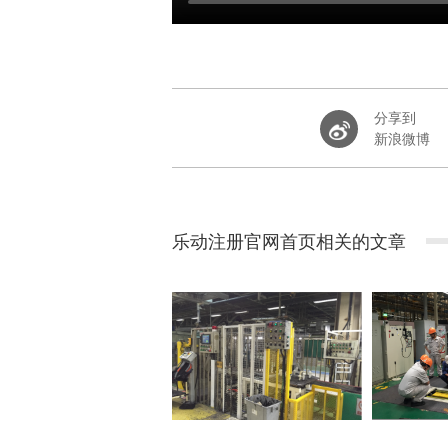
分享到
新浪微博
乐动注册官网首页相关的文章