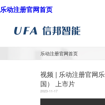
乐动注册官网首页
乐动注册官网首页
视频 | 乐动注册官
国） 上市片
2023-11-17