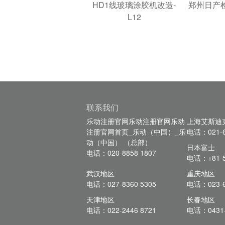
HD1线玻璃涂胶机改造-
郑州日产
L12
联系我们
乐动注册官网乐动注册官网乐动
上海艾斯迪克
注册官网首页_乐动（中国）_乐
电话：021-6
动（中国） （总部）
日本富士
电话：020-8858 1807
电话：+81-5
武汉地区
重庆地区
电话：027-8360 5305
电话：023-6
天津地区
长春地区
电话：022-2446 8721
电话：0431-