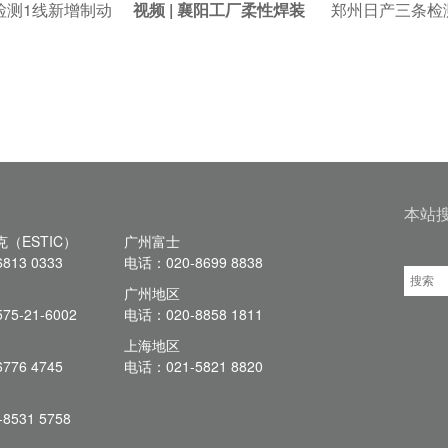
检测1线新增制动
视频 | 襄阳工厂柔性焊装
郑州日产三条检
本站
（ESTIC）
广州富士
813 0333
电话：020-8699 8838
广州地区
75-21-6002
电话：020-8858 1811
上海地区
776 4745
电话：021-5821 8820
8531 5758