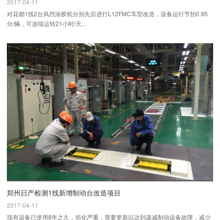
2017-04-11
对花都1线2台风挡涂胶机分别先后进行L12FMC车型改造，设备运行节拍0.95
分/辆，可连续运转21小时/天...
郑州日产检测1线新增制动台改造项目
2017-04-11
现有设备已使用8年之久，劣化严重，需要更新以达到递减制动设备故障，减少