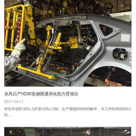
东风日产HD焊装侧围通用化助力臂项目
2017-04-11
对应车型B12D\L12F\B12G\L12M，生产纲领300000辆/年，年工作时间5000小
时...