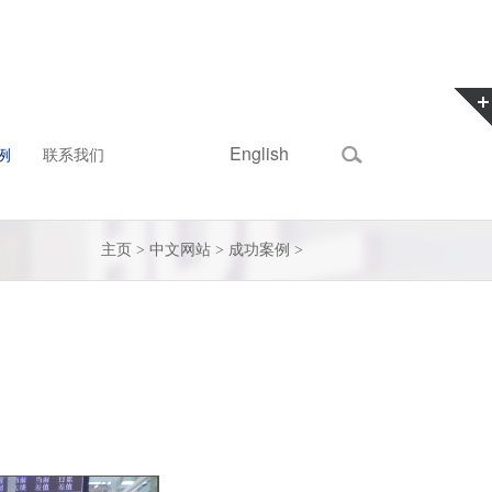
English
例
联系我们
主页
>
中文网站
>
成功案例
>