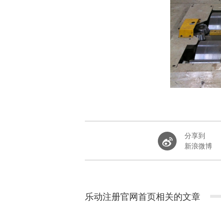
分享到
新浪微博
乐动注册官网首页相关的文章