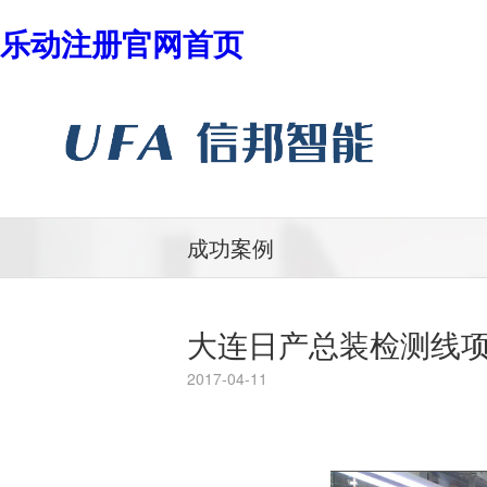
乐动注册官网首页
成功案例
大连日产总装检测线
2017-04-11