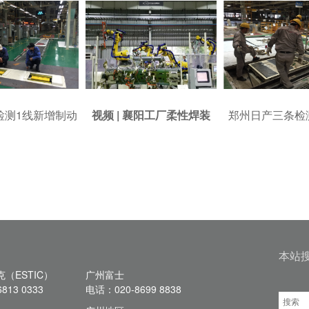
检测1线新增制动
视频 | 襄阳工厂柔性焊装
郑州日产三条检
本站
（ESTIC）
广州富士
813 0333
电话：020-8699 8838