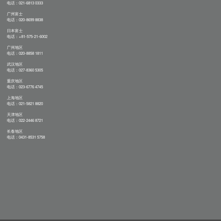
电话：021-6813 0333
广州富士
电话：020-8699 8838
日本富士
电话：+81-575-21-6002
广州地区
电话：020-8858 1811
武汉地区
电话：027-8360 5305
重庆地区
电话：023-6776 4745
上海地区
电话：021-5821 8820
天津地区
电话：022-2446 8721
长春地区
电话：0431-8531 5758