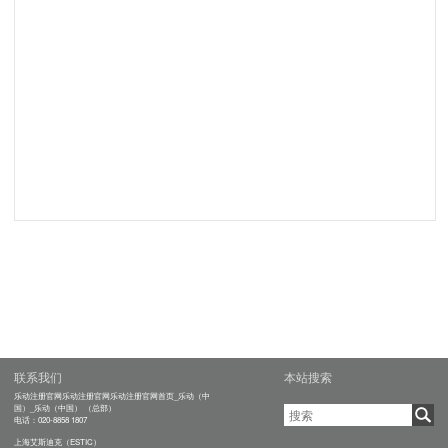
联系我们
本站搜索
乐动注册官网乐动注册官网乐动注册官网首页_乐动（中
国）_乐动（中国） （总部）
电话：020-8858 1807
上海艾斯迪克（ESTIC）