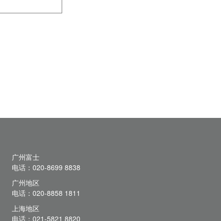
广州富士
电话：020-8699 8838
广州地区
电话：020-8858 1811
上海地区
电话：021-5821 8820