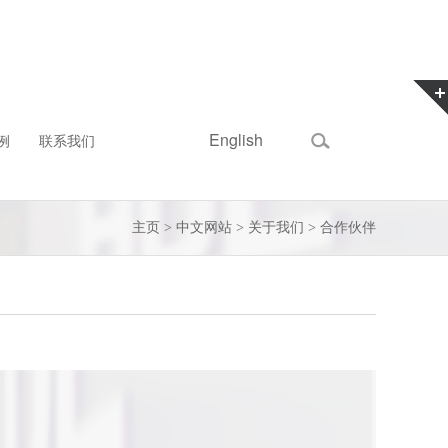
English
例
联系我们
主页
>
中文网站
>
关于我们
>
合作伙伴