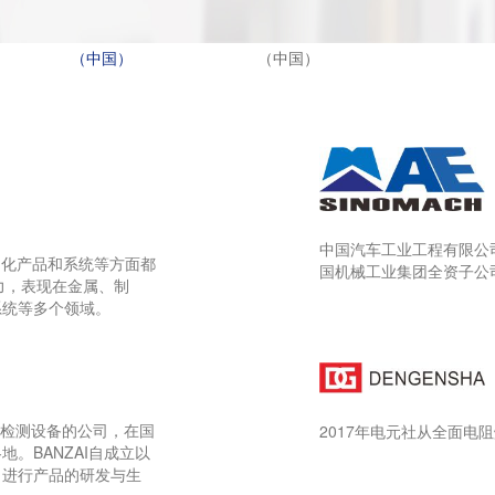
（中国）
（中国）
中国汽车工业工程有限公
动化产品和系统等方面都
国机械工业集团全资子公
力，表现在金属、制
系统等多个领域。
维修检测设备的公司，在国
2017年电元社从全面电
。BANZAI自成立以
，进行产品的研发与生