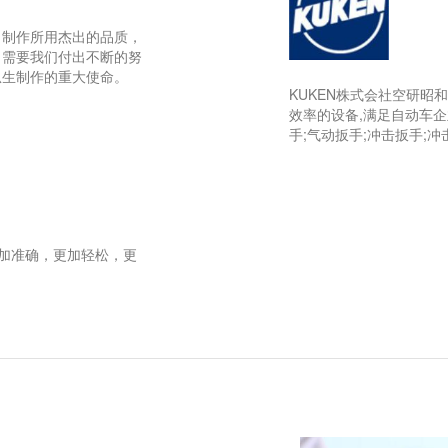
生）制作所用杰出的品质，
，需要我们付出不断的努
瓜生制作的重大使命。
KUKEN株式会社空研昭
效率的设备,满足自动车企
手;气动扳手;冲击扳手;
更加准确，更加轻松，更