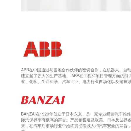
ABB在中国通过与当地合作伙伴的密切合作，在机器人、自
建立起了强大的生产基地。 ABB在工程和项目管理方面的能
浆、化学、生命科学、汽车工业、电力行业自动化以及建筑
BANZAI在1920年创立于日本东京，是一家专业经营汽车
际汽保界享有极高的声誉。产品销售遍及欧美、日本及世界各地
来，在汽车后市场行业中始终贯彻着以人和汽车安全的宗旨