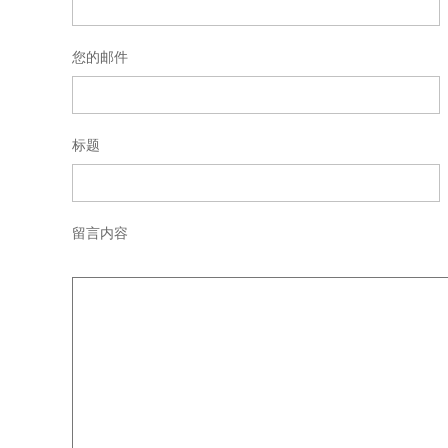
您的邮件
标题
留言内容