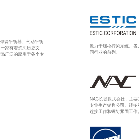
于弹簧平衡器、气动平衡
致力于螺栓拧紧系统、省力
是一家有着悠久历史文
同行业的前列。
产品广泛的应用于各个专
NAC长堀株式会社，主
专业生产销售公司。经多
连接工作和螺钉紧固工作