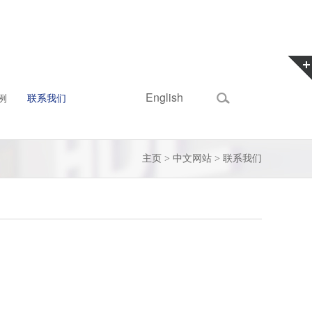
English
例
联系我们
主页
>
中文网站
>
联系我们