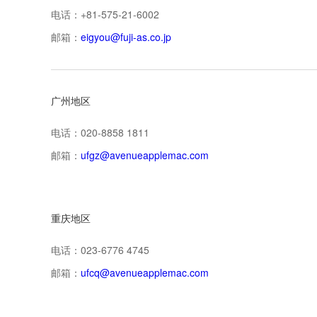
电话：+81-575-21-6002
邮箱：
eigyou@fuji-as.co.jp
广州地区
电话：020-8858 1811
邮箱：
ufgz@avenueapplemac.com
重庆地区
电话：023-6776 4745
邮箱：
ufcq@avenueapplemac.com