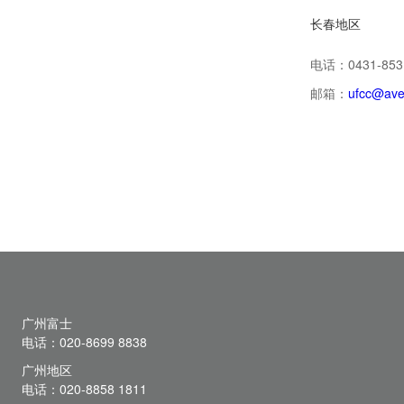
长春地区
电话：0431-8531
邮箱：
ufcc@av
广州富士
电话：020-8699 8838
广州地区
电话：020-8858 1811